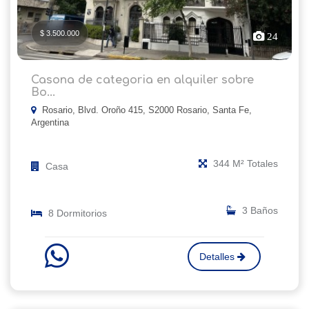
$ 3.500.000
24
Casona de categoria en alquiler sobre
Bo...
Rosario, Blvd. Oroño 415, S2000 Rosario, Santa Fe,
Argentina
344 M² Totales
Casa
3 Baños
8 Dormitorios
Detalles