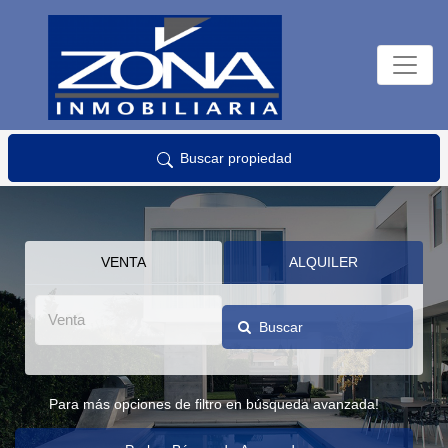
Buscar propiedad
VENTA
ALQUILER
Buscar
Para más opciones de filtro en búsqueda avanzada!